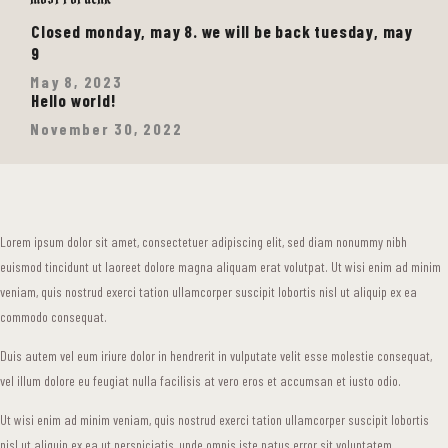
Closed monday, may 8. we will be back tuesday, may
9
May 8, 2023
Hello world!
November 30, 2022
Lorem ipsum dolor sit amet, consectetuer adipiscing elit, sed diam nonummy nibh
euismod tincidunt ut laoreet dolore magna aliquam erat volutpat. Ut wisi enim ad minim
veniam, quis nostrud exerci tation ullamcorper suscipit lobortis nisl ut aliquip ex ea
commodo consequat.
Duis autem vel eum iriure dolor in hendrerit in vulputate velit esse molestie consequat,
vel illum dolore eu feugiat nulla facilisis at vero eros et accumsan et iusto odio.
Ut wisi enim ad minim veniam, quis nostrud exerci tation ullamcorper suscipit lobortis
nisl ut aliquip ex ea ut perspiciatis, unde omnis iste natus error sit voluptatem