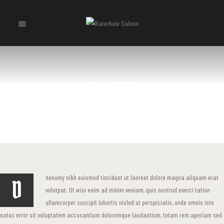
HOME
HOME
BILLIARDS
HOME
HOME
ALL SERVICES
...
BILLIARDS
PAGES
PAGES
PAGES
BLOG
BLOG
nonumy nibh euismod tincidunt ut laoreet dolore magna aliquam erat
D
BLOG
volutpat. Ut wisi enim ad minim veniam, quis nostrud exerci tation
ullamcorper suscipit lobortis nisled ut perspiciatis, unde omnis iste
natus error sit voluptatem accusantium doloremque laudantium, totam rem aperiam sed