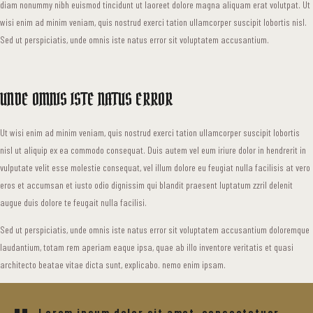
diam nonummy nibh euismod tincidunt ut laoreet dolore magna aliquam erat volutpat. Ut
wisi enim ad minim veniam, quis nostrud exerci tation ullamcorper suscipit lobortis nisl.
Sed ut perspiciatis, unde omnis iste natus error sit voluptatem accusantium.
UNDE OMNIS ISTE NATUS ERROR
Ut wisi enim ad minim veniam, quis nostrud exerci tation ullamcorper suscipit lobortis
nisl ut aliquip ex ea commodo consequat. Duis autem vel eum iriure dolor in hendrerit in
vulputate velit esse molestie consequat, vel illum dolore eu feugiat nulla facilisis at vero
eros et accumsan et iusto odio dignissim qui blandit praesent luptatum zzril delenit
augue duis dolore te feugait nulla facilisi.
Sed ut perspiciatis, unde omnis iste natus error sit voluptatem accusantium doloremque
laudantium, totam rem aperiam eaque ipsa, quae ab illo inventore veritatis et quasi
architecto beatae vitae dicta sunt, explicabo. nemo enim ipsam.
Lorem ipsum dolor sit amet, consectetuer