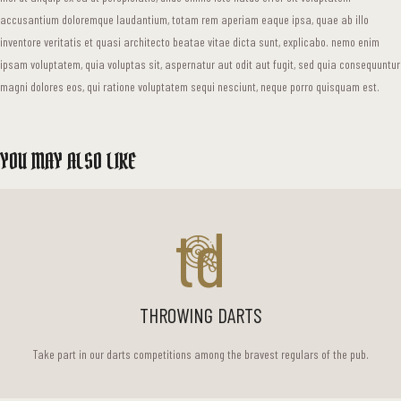
accusantium doloremque laudantium, totam rem aperiam eaque ipsa, quae ab illo
inventore veritatis et quasi architecto beatae vitae dicta sunt, explicabo. nemo enim
ipsam voluptatem, quia voluptas sit, aspernatur aut odit aut fugit, sed quia consequuntur
magni dolores eos, qui ratione voluptatem sequi nesciunt, neque porro quisquam est.
YOU MAY ALSO LIKE
td
THROWING DARTS
Take part in our darts competitions among the bravest regulars of the pub.