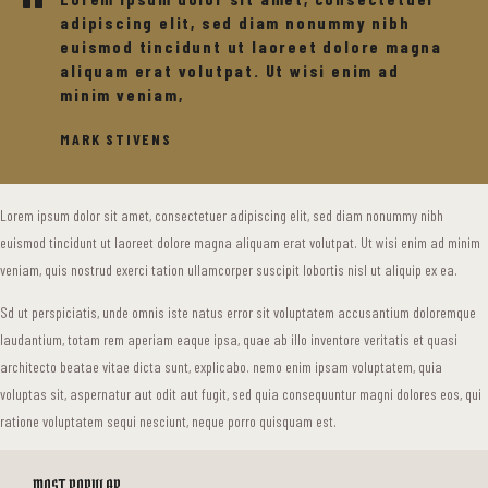
adipiscing elit, sed diam nonummy nibh
euismod tincidunt ut laoreet dolore magna
aliquam erat volutpat. Ut wisi enim ad
minim veniam,
MARK STIVENS
Lorem ipsum dolor sit amet, consectetuer adipiscing elit, sed diam nonummy nibh
euismod tincidunt ut laoreet dolore magna aliquam erat volutpat. Ut wisi enim ad minim
veniam, quis nostrud exerci tation ullamcorper suscipit lobortis nisl ut aliquip ex ea.
Sd ut perspiciatis, unde omnis iste natus error sit voluptatem accusantium doloremque
laudantium, totam rem aperiam eaque ipsa, quae ab illo inventore veritatis et quasi
architecto beatae vitae dicta sunt, explicabo. nemo enim ipsam voluptatem, quia
voluptas sit, aspernatur aut odit aut fugit, sed quia consequuntur magni dolores eos, qui
ratione voluptatem sequi nesciunt, neque porro quisquam est.
MOST POPULAR